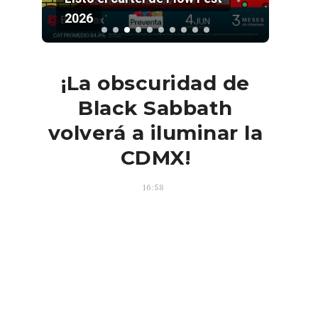
2026
Pala
¡La obscuridad de
Black Sabbath
volverá a iluminar la
CDMX!
16:58