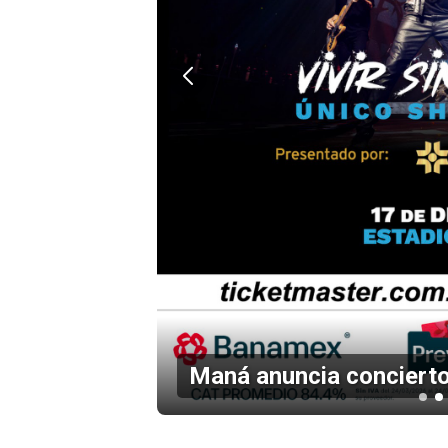
en el
Maná anuncia concierto