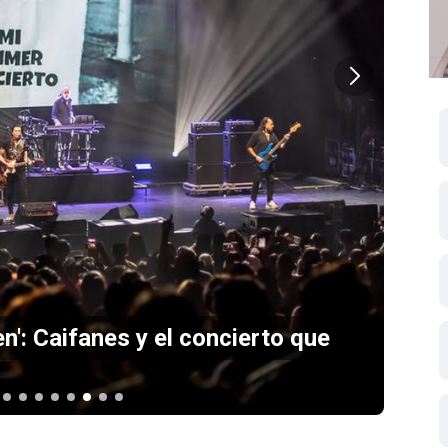
n': Caifanes y el concierto que
Sc