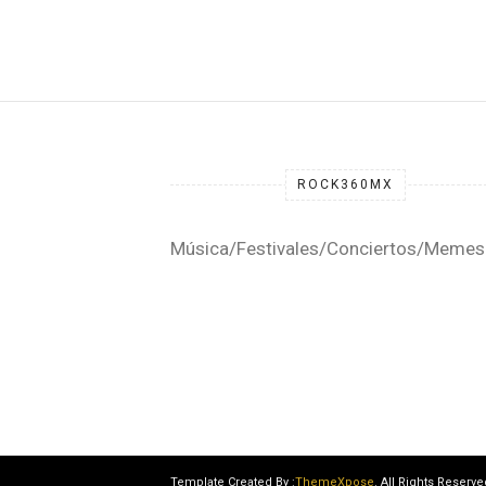
ROCK360MX
Música/Festivales/Conciertos/Memes
Template Created By :
ThemeXpose
. All Rights Reserve