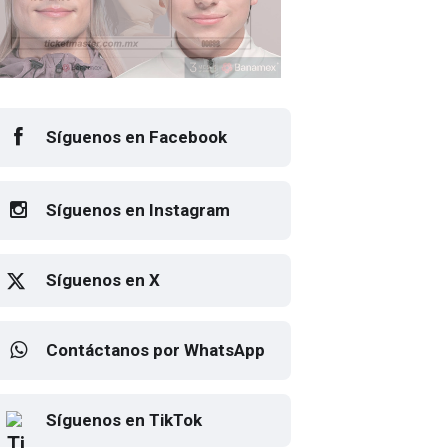
Síguenos en Facebook
Síguenos en Instagram
Síguenos en X
Contáctanos por WhatsApp
orpions vuelve a México por sus 60 años
Elton John regresa a CDMX
Síguenos en TikTok
para despedirse en el Estadio