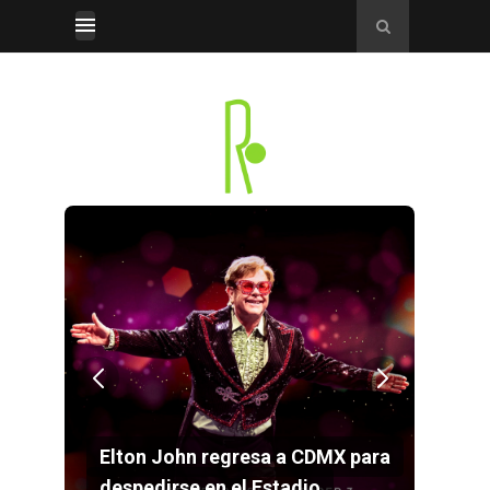
CDMX para
o
Maná anuncia concierto en el