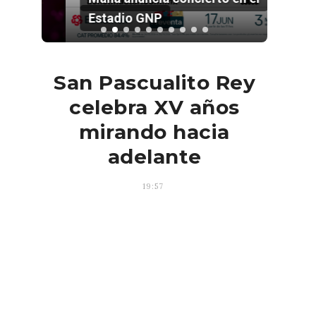
Estadio GNP
San Pascualito Rey
celebra XV años
mirando hacia
adelante
19:57