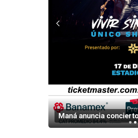
en el
Maná anuncia concierto