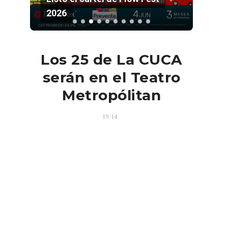
2026
Pala
Los 25 de La CUCA
serán en el Teatro
Metropólitan
19:14