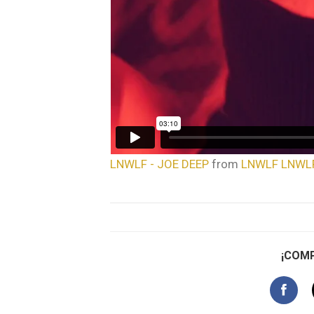
LNWLF - JOE DEEP
from
LNWLF LNWL
¡COMP