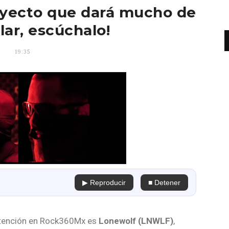
oyecto que dará mucho de
lar, escúchalo!
19:35
▶ Reproducir
■ Detener
atención en Rock360Mx es
Lonewolf (LNWLF)
,