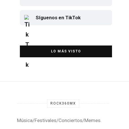
Síguenos en TikTok
Elton John regresa a CDMX para
despedirse en el Estadio Banorte
DESTACADA
ROCK360MX
Música/Festivales/Conciertos/Memes.