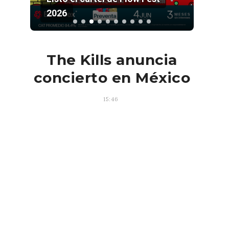
2026
Pala
The Kills anuncia
concierto en México
15:46