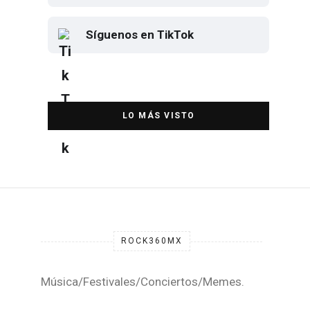
Contáctanos por WhatsApp
Síguenos en TikTok
Elton John regresa a CDMX para
despedirse en el Estadio Banorte
DESTACADA
ROCK360MX