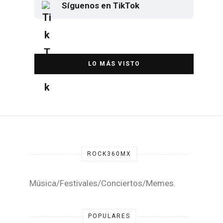
Síguenos en TikTok
Elton John regresa a CDMX para
despedirse en el Estadio Banorte
DESTACADA
ROCK360MX
Música/Festivales/Conciertos/Memes.
POPULARES