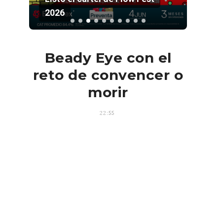
2026
Pala
Beady Eye con el
reto de convencer o
morir
22:55