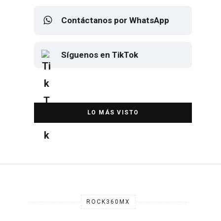
Contáctanos por WhatsApp
Síguenos en TikTok
Elton John regresa a CDMX para
despedirse en el Estadio Banorte
DESTACADA
ROCK360MX