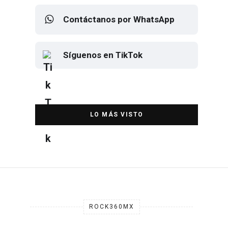
Contáctanos por WhatsApp
Síguenos en TikTok
Elton John regresa a CDMX para
despedirse en el Estadio Banorte
DESTACADA
ROCK360MX