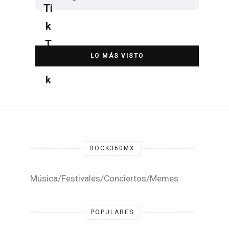
Elton John regresa a CDMX para
despedirse en el Estadio Banorte
DESTACADA
ROCK360MX
Música/Festivales/Conciertos/Memes.
POPULARES