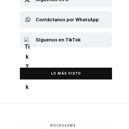
Contáctanos por WhatsApp
Síguenos en TikTok
Elton John regresa a CDMX para
despedirse en el Estadio Banorte
DESTACADA
ROCK360MX