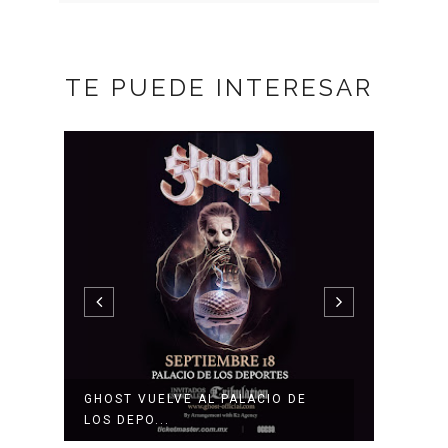
TE PUEDE INTERESAR
GHOST VUELVE AL PALACIO DE
ENRIQUE 
LOS DEPO...
NUEVO D..