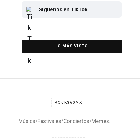
Síguenos en TikTok
Elton John regresa a CDMX para
despedirse en el Estadio Banorte
DESTACADA
ROCK360MX
Música/Festivales/Conciertos/Memes.