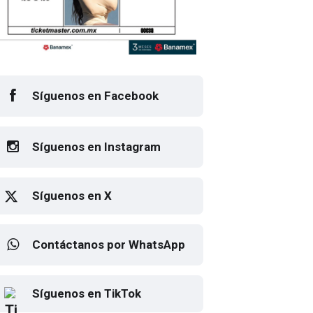
Síguenos en Facebook
Síguenos en Instagram
Síguenos en X
Contáctanos por WhatsApp
orpions vuelve a México por sus 60 años
Elton John regresa a CDMX
Síguenos en TikTok
para despedirse en el Estadio