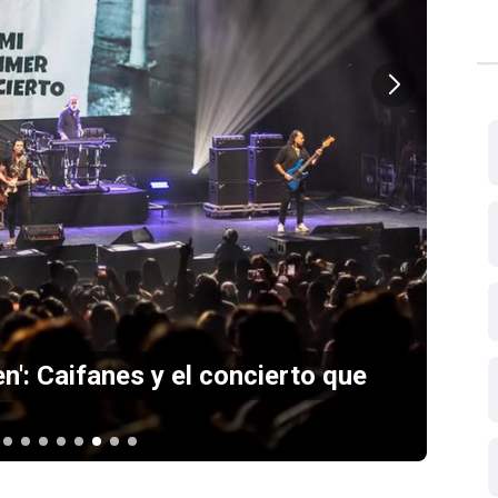
n': Caifanes y el concierto que
Sc