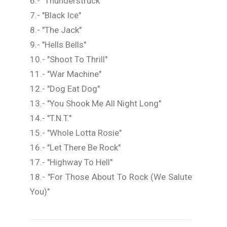
6.- "Thunderstruck"
7.- "Black Ice"
8.- "The Jack"
9.- "Hells Bells"
10.- "Shoot To Thrill"
11.- "War Machine"
12.- "Dog Eat Dog"
13.- "You Shook Me All Night Long"
14.- "T.N.T."
15.- "Whole Lotta Rosie"
16.- "Let There Be Rock"
17.- "Highway To Hell"
18.- "For Those About To Rock (We Salute
You)"